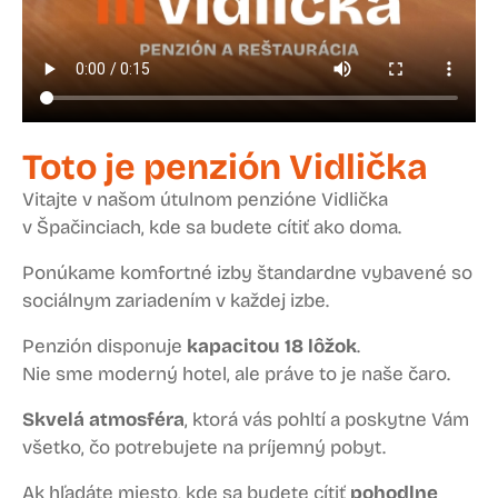
Toto je penzión Vidlička
Vitajte v našom útulnom penzióne Vidlička
v Špačinciach, kde sa budete cítiť ako doma.
Ponúkame komfortné izby štandardne vybavené so
sociálnym zariadením v každej izbe.
Penzión disponuje
kapacitou 18 lôžok
.
Nie sme moderný hotel, ale práve to je naše čaro.
Skvelá atmosféra
, ktorá vás pohltí a poskytne Vám
všetko, čo potrebujete na príjemný pobyt.
Ak hľadáte miesto, kde sa budete cítiť
pohodlne