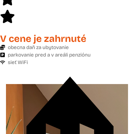
V cene je zahrnuté
obecna daň za ubytovanie
parkovanie pred a v areáli penziónu
sieť WiFi