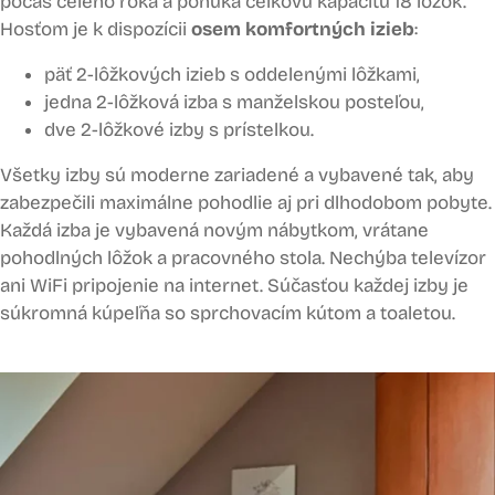
počas celého roka a ponúka celkovú kapacitu 18 lôžok.
Hosťom je k dispozícii
osem komfortných izieb
:
päť 2-lôžkových izieb s oddelenými lôžkami,
jedna 2-lôžková izba s manželskou posteľou,
dve 2-lôžkové izby s prístelkou.
Všetky izby sú moderne zariadené a vybavené tak, aby
zabezpečili maximálne pohodlie aj pri dlhodobom pobyte.
Každá izba je vybavená novým nábytkom, vrátane
pohodlných lôžok a pracovného stola. Nechýba televízor
ani WiFi pripojenie na internet. Súčasťou každej izby je
súkromná kúpeľňa so sprchovacím kútom a toaletou.