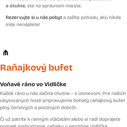
a útulne
, ste na správnom mieste.
Rezervujte si u nás pobyt
a zažite pohodu, akú nikde
inde nenájdete!
Raňajkový bufet
Voňavé ráno vo Vidličke
Každé ráno u nás začína chutne – s úsmevom. Pre našich
ubytovaných hostí pripravujeme bohatý raňajkový bufet
plný čerstvých a poctivých dobrôt.
Či už patríte k ranným vtáčatám alebo si radi doprajete
pomalé prebúdzanie, raňajky v penzióne Vidlička