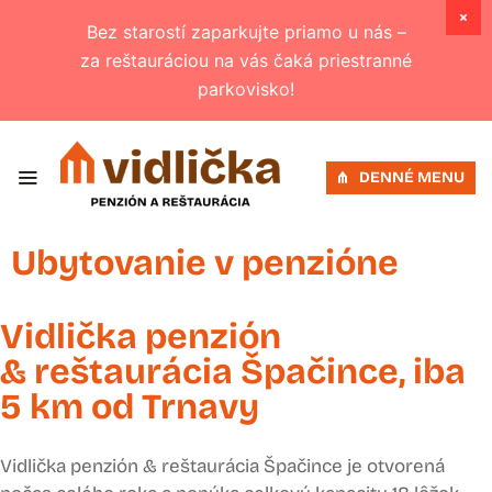
Bez starostí zaparkujte priamo u nás –
za reštauráciou na vás čaká priestranné
parkovisko!
DENNÉ MENU
Ubytovanie v penzióne
Vidlička penzión
& reštaurácia Špačince, iba
5 km od Trnavy
Vidlička penzión & reštaurácia Špačince je otvorená